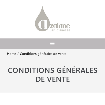
Passer
au
contenu
Toggle
Navigation
Home
Conditions générales de vente
Accueil
CONDITIONS GÉNÉRALES
A propos
DE VENTE
Ateliers et balades
Boutique