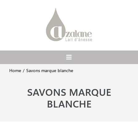
Passer
au
contenu
Toggle
Navigation
Home
Savons marque blanche
Accueil
SAVONS MARQUE
A propos
BLANCHE
Ateliers et balades
Boutique