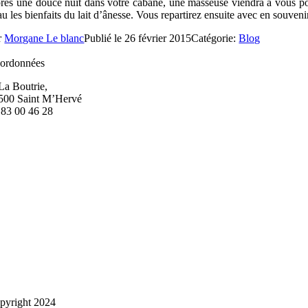
rès une douce nuit dans votre cabane, une masseuse viendra à vous pou
au les bienfaits du lait d’ânesse. Vous repartirez ensuite avec en souve
r
Morgane Le blanc
Publié le 26 février 2015
Catégorie:
Blog
ordonnées
 La Boutrie,
500 Saint M’Hervé
 83 00 46 28
pyright 2024