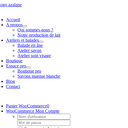
Passer
au
oggle
contenu
avigation
Accueil
A propos
Qui sommes-nous ?
Notre production de lait
Ateliers et balades
Balade en âne
Atelier savon
Atelier soin visage
Boutique
Espace pro
Boutique pro
Savons marque blanche
Blog
Contact
oggle
avigation
Panier WooCommerce
0
WooCommerce Mon Compte
Username:
Password: