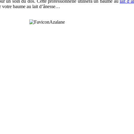
r un soin du dos. Cette professionnelle utilisera un baume au
lait d’
nir votre baume au lait d’ânesse…