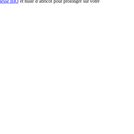
ânesse BIO
et huile d’abricot pour prolonger sur votre