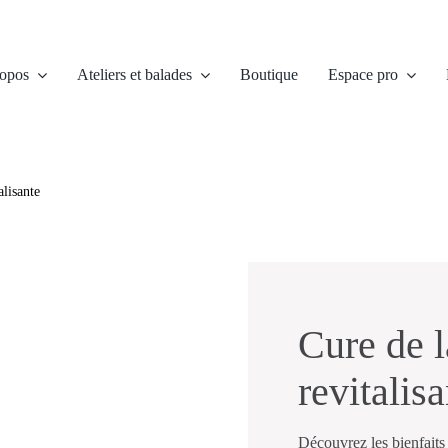
opos
Ateliers et balades
Boutique
Espace pro
alisante
Cure de l
revitalis
Découvrez les bienfaits 