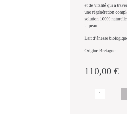
et de vitalité qui a trav
une régénération complèt
solution 100% naturelle,
la peau.
Lait d’ânesse biologiqu
Origine Bretagne.
110,00
€
quantité
de
Cure
de
lait