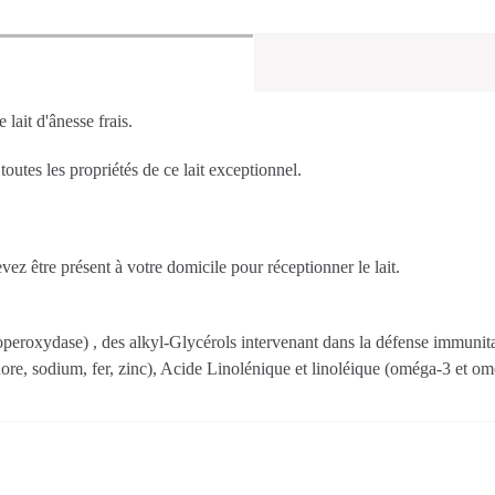
d'ânesse
20
jours
revitalisante
 lait d'ânesse frais.
outes les propriétés de ce lait exceptionnel.
evez être présent à votre domicile pour réceptionner le lait.
ctoperoxydase) , des alkyl-Glycérols intervenant dans la défense immuni
e, sodium, fer, zinc), Acide Linolénique et linoléique (oméga-3 et om