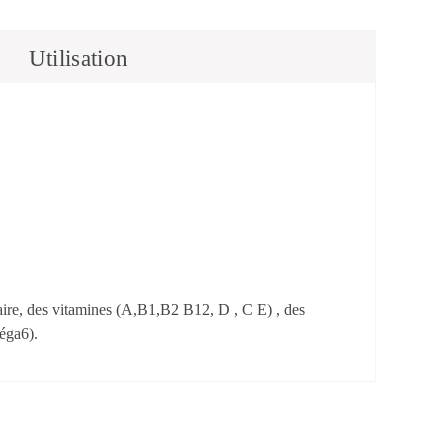
Utilisation
taire, des vitamines (A,B1,B2 B12, D , C E) , des
éga6).