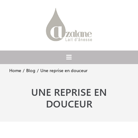
Passer
au
contenu
Toggle
Navigation
Home
Blog
Une reprise en douceur
Accueil
UNE REPRISE EN
A propos
DOUCEUR
Ateliers et balades
Boutique