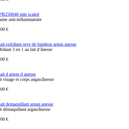
ume anti-inflammatoire
,00
€
oliant 3 en 1 au lait d’ânesse
,00
€
it visage et corps argan/ânesse
,00
€
it démaquillant argan/ânesse
,00
€