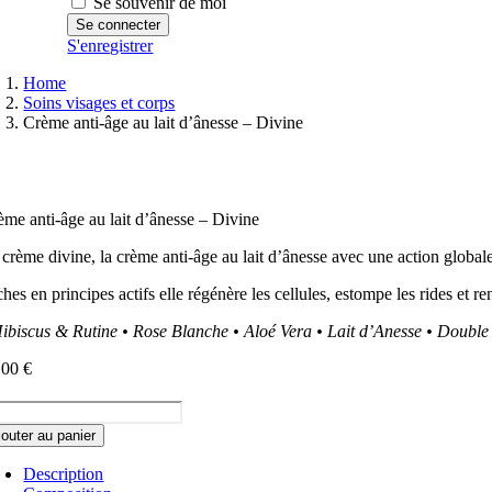
Se souvenir de moi
S'enregistrer
Home
Soins visages et corps
Crème anti-âge au lait d’ânesse – Divine
ème anti-âge au lait d’ânesse – Divine
 crème divine, la crème anti-âge au lait d’ânesse avec une action global
hes en principes actifs elle régénère les cellules, estompe les rides et ren
Hibiscus & Rutine • Rose Blanche • Aloé Vera • Lait d’Anesse • Doubl
,00
€
ntité
jouter au panier
ème
i-
Description
e