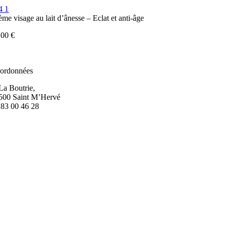
ème visage au lait d’ânesse – Eclat et anti-âge
,00
€
ordonnées
 La Boutrie,
500 Saint M’Hervé
 83 00 46 28