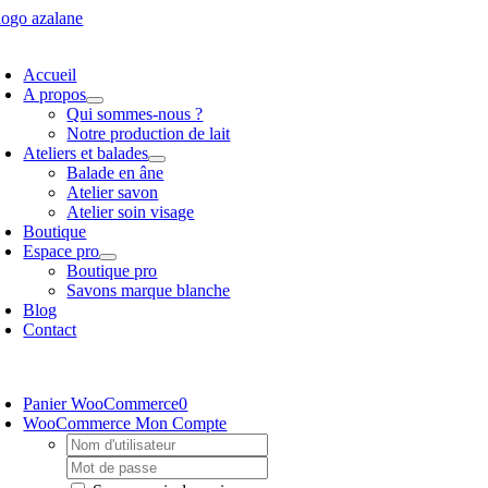
Passer
au
oggle
contenu
avigation
Accueil
A propos
Qui sommes-nous ?
Notre production de lait
Ateliers et balades
Balade en âne
Atelier savon
Atelier soin visage
Boutique
Espace pro
Boutique pro
Savons marque blanche
Blog
Contact
oggle
avigation
Panier WooCommerce
0
WooCommerce Mon Compte
Username:
Password: