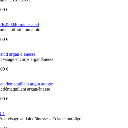
,00
€
ume anti-inflammatoire
,00
€
it visage et corps argan/ânesse
,00
€
it démaquillant argan/ânesse
,00
€
ème visage au lait d’ânesse – Eclat et anti-âge