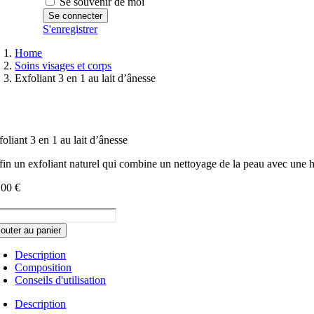
Se souvenir de moi
S'enregistrer
Home
Soins visages et corps
Exfoliant 3 en 1 au lait d’ânesse
oliant 3 en 1 au lait d’ânesse
fin un exfoliant naturel qui combine un nettoyage de la peau avec une hyd
,00
€
ntité
jouter au panier
oliant
Description
Composition
Conseils d'utilisation
Description