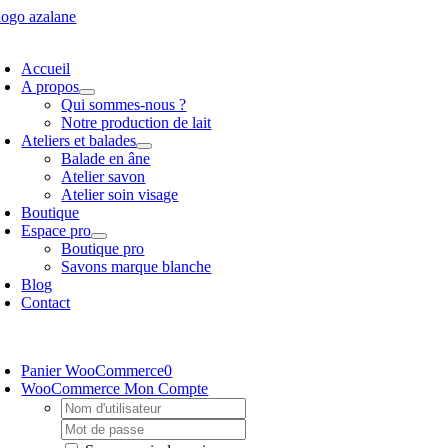
Passer
au
oggle
contenu
avigation
Accueil
A propos
Qui sommes-nous ?
Notre production de lait
Ateliers et balades
Balade en âne
Atelier savon
Atelier soin visage
Boutique
Espace pro
Boutique pro
Savons marque blanche
Blog
Contact
oggle
avigation
Panier WooCommerce
0
WooCommerce Mon Compte
Username:
Password: