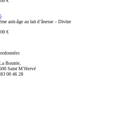
,00
€
ème anti-âge au lait d’ânesse – Divine
,00
€
ordonnées
 La Boutrie,
500 Saint M’Hervé
 83 00 46 28