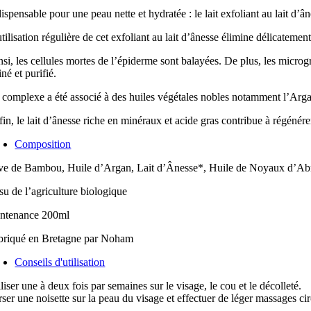
nesse
ispensable pour une peau nette et hydratée : le lait exfoliant au lait d’âne
utilisation régulière de cet exfoliant au lait d’ânesse élimine délicate
nsi, les cellules mortes de l’épiderme sont balayées. De plus, les microg
iné et purifié.
 complexe a été associé à des huiles végétales nobles notamment l’Argan
in, le lait d’ânesse riche en minéraux et acide gras contribue à régénére
Composition
ve de Bambou, Huile d’Argan, Lait d’Ânesse*, Huile de Noyaux d’Abri
su de l’agriculture biologique
ntenance 200ml
briqué en Bretagne par Noham
Conseils d'utilisation
liser une à deux fois par semaines sur le visage, le cou et le décolleté.
ser une noisette sur la peau du visage et effectuer de léger massages circ